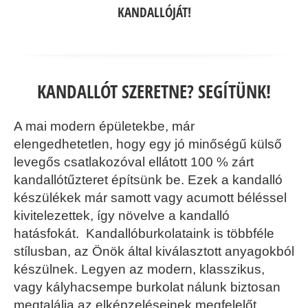
KANDALLÓJÁT!
KANDALLÓT SZERETNE? SEGÍTÜNK!
A mai modern épületekbe, már
elengedhetetlen, hogy egy jó minőségű külső
levegős csatlakozóval ellátott 100 % zárt
kandallótűzteret építsünk be. Ezek a kandalló
készülékek már samott vagy acumott béléssel
kivitelezettek, így növelve a kandalló
hatásfokát. Kandallóburkolataink is többféle
stílusban, az Önök által kiválasztott anyagokból
készülnek. Legyen az modern, klasszikus,
vagy kályhacsempe burkolat nálunk biztosan
megtalálja az elképzeléseinek megfelelőt.