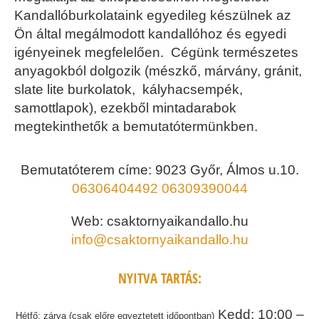
Kandallóburkolataink egyedileg készülnek az
Ön által megálmodott kandallóhoz és egyedi
igényeinek megfelelően. Cégünk természetes
anyagokból dolgozik (mészkő, márvány, gránit,
slate lite burkolatok, kályhacsempék,
samottlapok), ezekből mintadarabok
megtekinthetők a bemutatótermünkben.
Bemutatóterem címe: 9023 Győr, Álmos u.10.
06306404492
06309390044
Web: csaktornyaikandallo.hu
info@csaktornyaikandallo.hu
NYITVA TARTÁS:
Kedd: 10:00 –
Hétfő: zárva (csak előre egyeztetett időpontban)