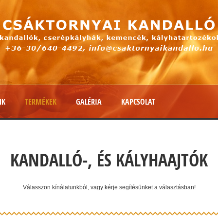
NK
TERMÉKEK
GALÉRIA
KAPCSOLAT
KANDALLÓ-, ÉS KÁLYHAAJTÓK
Válasszon kínálatunkból, vagy kérje segítésünket a választásban!